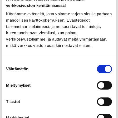
Materiaalit Muranon lasi ja sterlinghopea.
verkkosivuston kehittämisessä!
Koska lasikorujen valmistaminen on käsityötä, jokainen
Käytämme evästeitä, jotta voimme tarjota sinulle parhaan
tuote on uniikki ja kahta täysin samanlaista korua ei voida
mahdollisen käyttökokemuksen. Evästetiedot
valmistaa. Korujen kuvat ovat viitteellisiä ellei kyseessä ole
tallennetaan selaimeesi, ja ne suorittavat toimintoja,
täysin uniikki kappale.
kuten tunnistavat vierailusi, kun palaat
Huomioithan toimitusajan ennen tilaamista.
verkkosivustollemme, ja auttavat meitä ymmärtämään,
mitkä verkkosivuston osat kiinnostavat eniten.
TUTUSTU MYÖS
Suostumuksen
Välttämätön
valinta
Mieltymykset
VARASTO LOPPU
Tilastot
KORVAKORUT
KORVAKORUT
Markkinointi