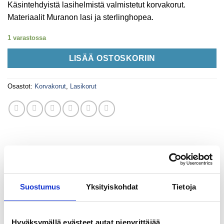
Käsintehdyistä lasihelmistä valmistetut korvakorut.
Materiaalit Muranon lasi ja sterlinghopea.
1 varastossa
LISÄÄ OSTOSKORIIN
Osastot:
Korvakorut
,
Lasikorut
KUVAUS
Suostumus
Yksityiskohdat
Tietoja
LISÄTIEDOT
Käsintehdyistä lasihelmistä valmistetut korvakorut.
Hyväksymällä evästeet autat pienyrittäjää