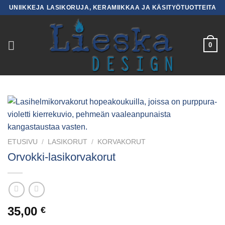
Skip
UNIIKKEJA LASIKORUJA, KERAMIIKKAA JA KÄSITYÖTUOTTEITA
to
content
0
ETUSIVU
/
LASIKORUT
/
KORVAKORUT
Orvokki-lasikorvakorut
35,00
€