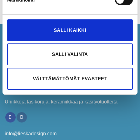
Koho-korvakorut
Cowboy-korvakorut
35,00
€
35,00
€
SALLI KAIKKI
SALLI VALINTA
VÄLTTÄMÄTTÖMÄT EVÄSTEET
Uniikkeja lasikoruja, keramiikkaa ja käsityötuotteita
info@lieskadesign.com