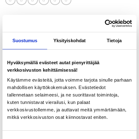
KUVAUS
Suostumus
Yksityiskohdat
Tietoja
LISÄTIEDOT
Hyväksymällä evästeet autat pienyrittäjää
Käsintehdyistä lehmä-lasihelmistä valmistetut korvakorut.
verkkosivuston kehittämisessä!
Materiaalit Muranon lasi ja sterling-hopea.
Käytämme evästeitä, jotta voimme tarjota sinulle parhaan
mahdollisen käyttökokemuksen. Evästetiedot
Lehmähelmen koko on noin 1,5 x 1,5 cm. Helmien koko
tallennetaan selaimeesi, ja ne suorittavat toimintoja,
hieman vaihtelee, sillä kahta samanlaista helmeä on
kuten tunnistavat vierailusi, kun palaat
mahdoton valmistaa.
verkkosivustollemme, ja auttavat meitä ymmärtämään,
mitkä verkkosivuston osat kiinnostavat eniten.
Koska lasikorujen valmistaminen on käsityötä, jokainen
tuote on uniikki ja kahta täysin samanlaista korua ei voida
valmistaa. Korujen kuvat ovat viitteellisiä ellei kyseessä ole
Suostumuksen