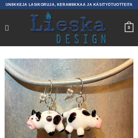
Skip
UNIIKKEJA LASIKORUJA, KERAMIIKKAA JA KÄSITYÖTUOTTEITA
to
content
0